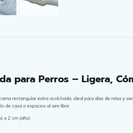
i
a
d
g
i
n
a
l
a para Perros – Ligera, Cóm
e
ma rectangular extra acolchada, ideal para días de relax y sies
r
n de casa o espacios al aire libre.
o) x Z cm (alto)
a