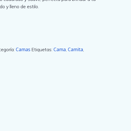
y lleno de estilo.
p
r
e
Camas
Cama
Camita
tegoría:
Etiquetas:
,
,
c
i
o
a
c