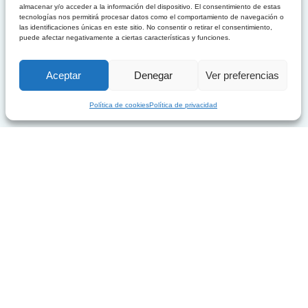
almacenar y/o acceder a la información del dispositivo. El consentimiento de estas
g
u
tecnologías nos permitirá procesar datos como el comportamiento de navegación o
i
a
las identificaciones únicas en este sitio. No consentir o retirar el consentimiento,
n
l
puede afectar negativamente a ciertas características y funciones.
a
e
l
s
Aceptar
Denegar
Ver preferencias
e
:
r
4
Política de cookies
Política de privacidad
a
0
:
,
4
0
5
0
,
0
€
0
.
€
.