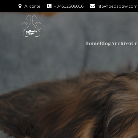
Alicante
+34612506016
info@bedspaw.com
Home
Blog
Archivo
Cr