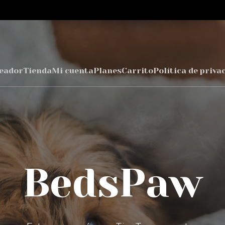
eador
Tienda
Mi cuenta
Planes
Carrito
Política de priva
BedsPaw