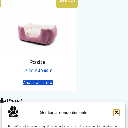
¡Oferta!
Rosita
E
E
45,00
€
40,00
€
l
l
p
p
Añadir al carrito
r
r
e
e
edsPaw!
c
c
i
i
o
o
Gestionar consentimiento
o
a
r
c
i
t
Para ofrecer las mejores experiencias, utilizamos tecnologías como las cookies para