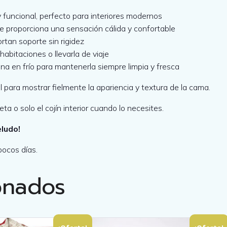
:
y funcional, perfecto para interiores modernos
 proporciona una sensación cálida y confortable
7
rtan soporte sin rigidez
habitaciones o llevarla de viaje
0
na en frío para mantenerla siempre limpia y fresca
,
ara mostrar fielmente la apariencia y textura de la cama.
0
a o solo el cojín interior cuando lo necesites.
ludo!
0
pocos días.
onados
€
.