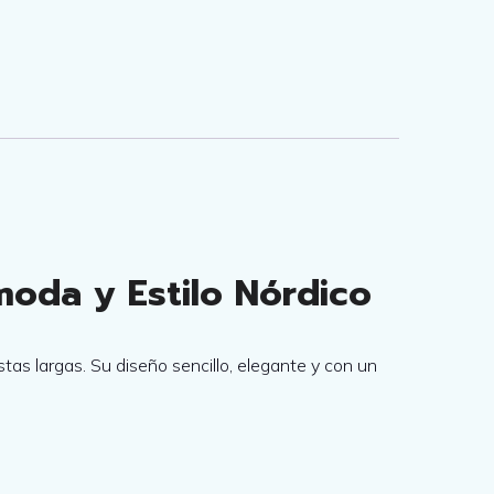
t
u
a
l
e
s
oda y Estilo Nórdico
:
tas largas. Su diseño sencillo, elegante y con un
6
5