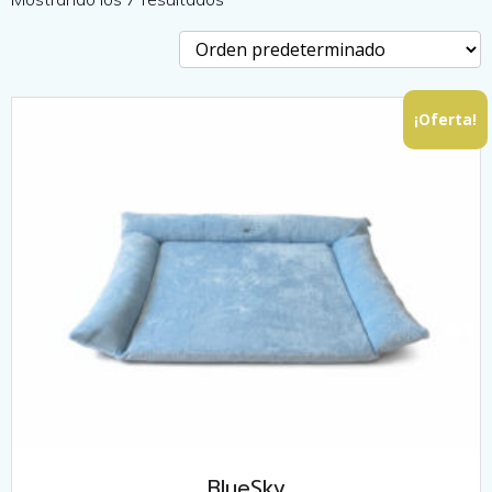
¡Oferta!
BlueSky