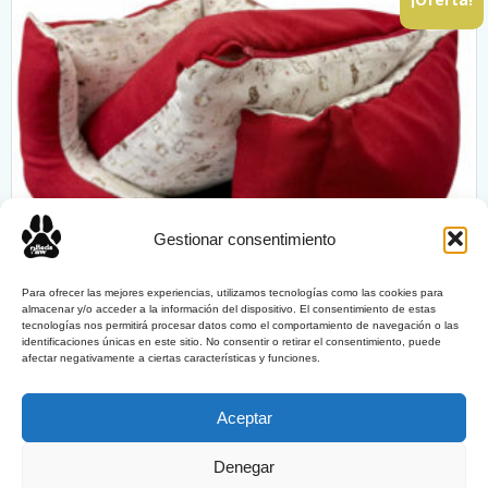
Gestionar consentimiento
Para ofrecer las mejores experiencias, utilizamos tecnologías como las cookies para
almacenar y/o acceder a la información del dispositivo. El consentimiento de estas
tecnologías nos permitirá procesar datos como el comportamiento de navegación o las
identificaciones únicas en este sitio. No consentir o retirar el consentimiento, puede
VelvetPaw
afectar negativamente a ciertas características y funciones.
El
El
80,00
€
70,00
€
precio
precio
Aceptar
original
actual
Añadir al carrito
era:
es:
Denegar
80,00 €.
70,00 €.