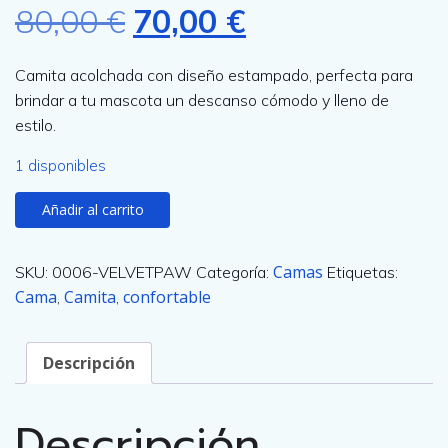
E
E
80,00
€
70,00
€
l
l
Camita acolchada con diseño estampado, perfecta para
brindar a tu mascota un descanso cómodo y lleno de
p
p
estilo.
r
r
1 disponibles
V
Añadir al carrito
e
e
e
l
c
c
Camas
SKU:
0006-VELVETPAW
Categoría:
Etiquetas:
v
Cama
Camita
confortable
,
,
e
i
i
t
Descripción
o
o
P
a
o
a
Descripción
w