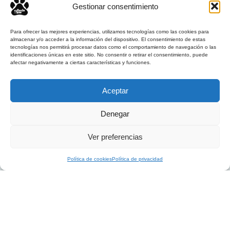
a
e
Gestionar consentimiento
l
s
e
:
r
9
Para ofrecer las mejores experiencias, utilizamos tecnologías como las cookies para
almacenar y/o acceder a la información del dispositivo. El consentimiento de estas
a
0
tecnologías nos permitirá procesar datos como el comportamiento de navegación o las
:
,
identificaciones únicas en este sitio. No consentir o retirar el consentimiento, puede
1
0
afectar negativamente a ciertas características y funciones.
0
0
0
Aceptar
,
€
OrtoPaw
0
.
E
E
70,00
€
55,00
€
0
Denegar
l
l
p
p
Añadir al carrito
€
Ver preferencias
r
r
.
e
e
Política de cookies
Política de privacidad
c
c
i
i
o
o
¡Te esperamos en nuestras tiendas
o
a
r
c
en línea BedsPaw!
i
t
g
u