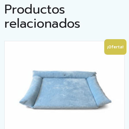
€
Productos
.
relacionados
¡Oferta!