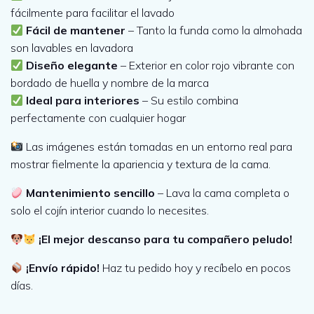
fácilmente para facilitar el lavado
a
0
Fácil de mantener
– Tanto la funda como la almohada
son lavables en lavadora
:
,
Diseño elegante
– Exterior en color rojo vibrante con
bordado de huella y nombre de la marca
8
0
Ideal para interiores
– Su estilo combina
perfectamente con cualquier hogar
0
0
Las imágenes están tomadas en un entorno real para
mostrar fielmente la apariencia y textura de la cama.
,
Mantenimiento sencillo
– Lava la cama completa o
0
€
solo el cojín interior cuando lo necesites.
0
.
¡El mejor descanso para tu compañero peludo!
¡Envío rápido!
Haz tu pedido hoy y recíbelo en pocos
días.