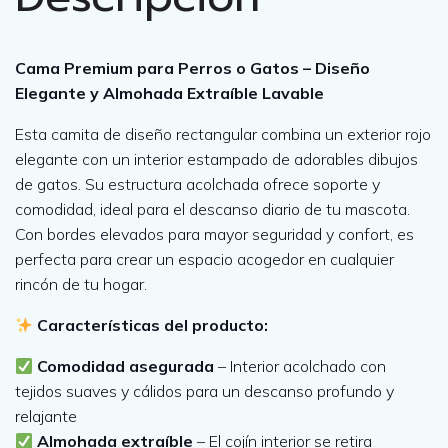
c
r
c
a
n
Cama Premium para Perros o Gatos – Diseño
i
t
t
Elegante y Almohada Extraíble Lavable
i
g
u
Esta camita de diseño rectangular combina un exterior rojo
d
elegante con un interior estampado de adorables dibujos
i
a
a
de gatos. Su estructura acolchada ofrece soporte y
d
comodidad, ideal para el descanso diario de tu mascota.
n
l
Con bordes elevados para mayor seguridad y confort, es
perfecta para crear un espacio acogedor en cualquier
a
e
rincón de tu hogar.
Características del producto:
l
s
Comodidad asegurada
– Interior acolchado con
e
:
tejidos suaves y cálidos para un descanso profundo y
relajante
r
7
Almohada extraíble
– El cojín interior se retira